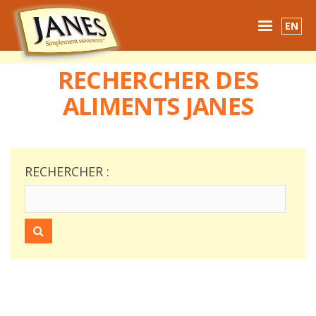
EN
RECHERCHER DES
ACCUEIL
PRODUITS
IDÉES DE REPAS
OÙ ACHETER
ALIMENTS JANES
CONTACTER
RECHERCHER :
RECHERCHER